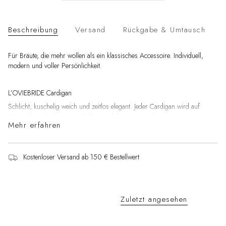
Beschreibung
Versand
Rückgabe & Umtausch
Für Bräute, die mehr wollen als ein klassisches Accessoire. Individuell,
modern und voller Persönlichkeit.
L’OVIEBRIDE Cardigan
Schlicht, kuschelig weich und zeitlos elegant. Jeder Cardigan wird auf
Wunsch mit hochwertiger Folienveredelung personalisiert.
Mehr erfahren
Ein Statement-Piece für Hochzeit, JGA oder danach – so individuell
wie du.
Kostenloser Versand ab 150 € Bestellwert
Maße:
Gesamtlänge: XS: 45cm / S: 47cm / M: 48cm / L: 50cm
Zuletzt angesehen
Schulterbreite: XS 38cm / S: 40cm / M: 41cm / L: 42cm
Armlänge: XS: 58cm / S: 60cm / M: 61cm / L: 62cm