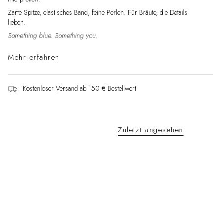
Zarte Spitze, elastisches Band, feine Perlen. Für Bräute, die Details
lieben.
Something blue. Something you.
Mehr erfahren
Details:
– Handgefertigt & elastisch
Kostenloser Versand ab 150 € Bestellwert
– Feine Spitze & Satinband
– Umfang ca. 40 cm (+ 10 cm dehnbar)
Zuletzt angesehen