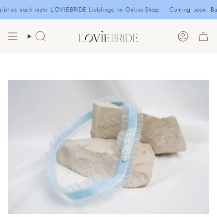
Zum
t es noch mehr L’OVIEBRIDE Lieblinge im Online-Shop.
Coming soon: Bald
Inhalt
springen
Suche
Konto