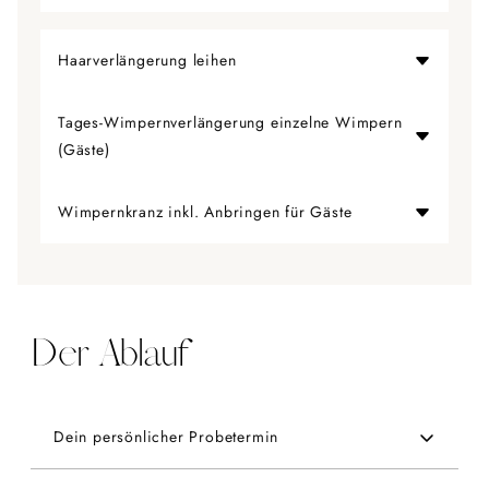
90,00 €
Haarverlängerung leihen
ab 60,00 € (Kauf auf Anfrage möglich)
Tages-Wimpernverlängerung einzelne Wimpern
(Gäste)
35,00 €
Wimpernkranz inkl. Anbringen für Gäste
19,00 €
Der Ablauf
Dein persönlicher Probetermin
In unserem gemütlichen Studio in Esslingen nehmen