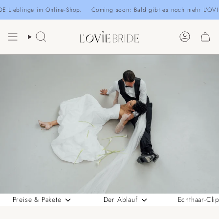
Zum
inge im Online-Shop.
Coming soon: Bald gibt es noch mehr L’OVIEBRIDE 
Inhalt
springen
Suche
Konto
Preise & Pakete
Der Ablauf
Echthaar-Clip