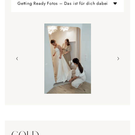
Getting Ready Fotos – Das ist für dich dabei
Getting Ready Fotos von dir und den
Begleitpersonen vor Ort
Alle gelungenen Bilder in hoher Auflösung,
ohne Wasserzeichen
Deine eigene Online-Galerie zur Ansicht & zum
Download
Alle Bilder werden professionell bearbeitet
Die schönsten Beauty-Fotos bekommen eine
sanfte Retusche – ideal für Make-up- und Close-
up-Aufnahmen
190,00 €
Wichtig: Dieses Paket ist nur bei Verfügbarkeit von Timo
buchbar.
Bitte gib den Wunsch unbedingt bei deiner Anfrage mit
an. www.timoxmadi.de