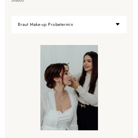
Braut Make-up Probetermin
Styling im Studio
Probetermin inkl. Beratung im Studio
Wimpern für den Probetermin + Hochzeitstag
Brautguide per Post
Rundum-Betreuung - Stets erreichbar für Fragen
vor/nach dem Probetermin
Getränke & Snacks frei zur Verfügung
399,00 €