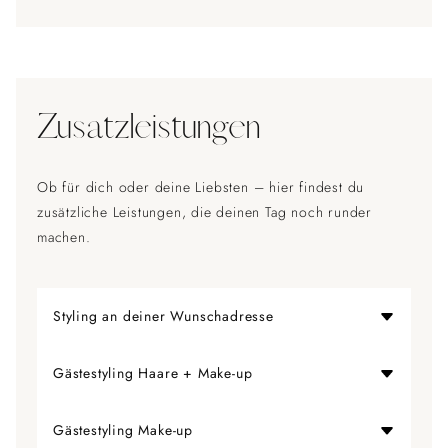
Zusatzleistungen
Ob für dich oder deine Liebsten – hier findest du
zusätzliche Leistungen, die deinen Tag noch runder
machen.
Styling an deiner Wunschadresse
150,00 € (zzgl. 0,70 €/km für Hin- & Rückfahrt ab
Gästestyling Haare + Make-up
73730 Esslingen)
150,00 €
Gästestyling Make-up